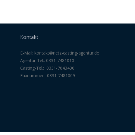
Kontakt
E-Mail:
kontakt@rietz-casting-agentur
.de
Agentur-Tel.: 0331-7481010
Casting-Tel.: 0331-7043430
Faxnummer: 0331-7481009