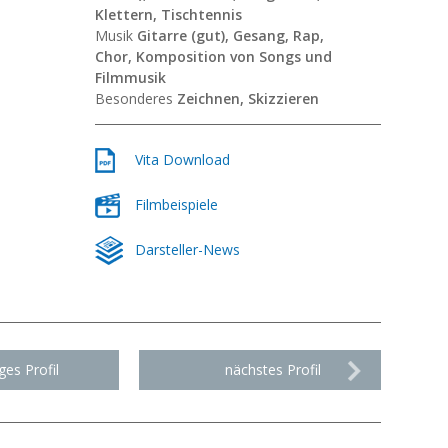
Klettern, Tischtennis
Musik
Gitarre (gut), Gesang, Rap,
Chor,
Komposition von Songs und
Filmmusik
Besonderes
Zeichnen, Skizzieren
Vita Download
Filmbeispiele
Darsteller-News
ges Profil
nächstes Profil