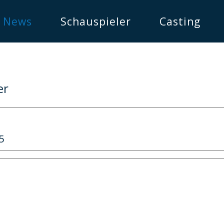
News
Schauspieler
Casting
er
5