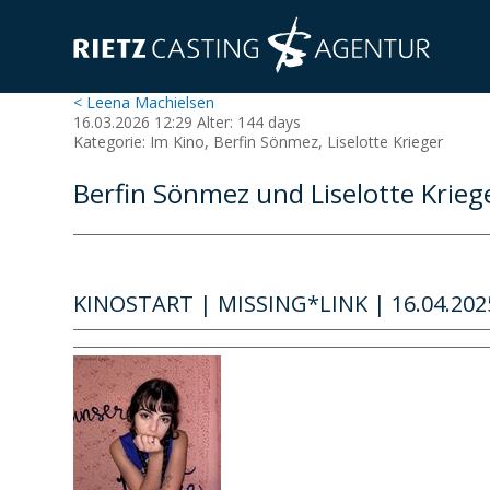
< Leena Machielsen
16.03.2026 12:29 Alter: 144 days
Kategorie: Im Kino, Berfin Sönmez, Liselotte Krieger
Berfin Sönmez und Liselotte Krieg
KINOSTART | MISSING*LINK | 16.04.202