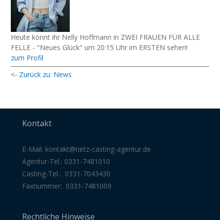
Heute könnt ihr Nelly Hoffmann in ZWEI FRAUEN FÜR ALLE
FELLE - "Neues Glück" um 20:15 Uhr im ERSTEN sehen!
zum Profil
<- Zurück zu: News
Kontakt
E-Mail:
kontakt@rietz-casting-agentur
.de
Agentur-Tel.: 0331-7481010
Casting-Tel.: 0331-7043430
Faxnummer: 0331-7481009
Rechtliche Hinweise