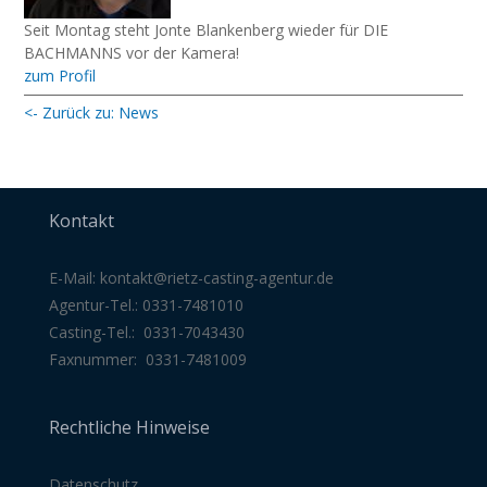
Seit Montag steht Jonte Blankenberg wieder für DIE
BACHMANNS vor der Kamera!
zum Profil
<- Zurück zu: News
Kontakt
E-Mail:
kontakt@rietz-casting-agentur
.de
Agentur-Tel.: 0331-7481010
Casting-Tel.: 0331-7043430
Faxnummer: 0331-7481009
Rechtliche Hinweise
Datenschutz