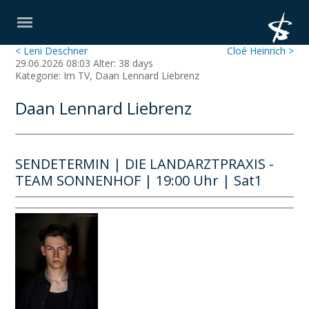
< Leni Deschner
Cloé Heinrich >
29.06.2026 08:03 Alter: 38 days
Kategorie: Im TV, Daan Lennard Liebrenz
Daan Lennard Liebrenz
SENDETERMIN | DIE LANDARZTPRAXIS -
TEAM SONNENHOF | 19:00 Uhr | Sat1