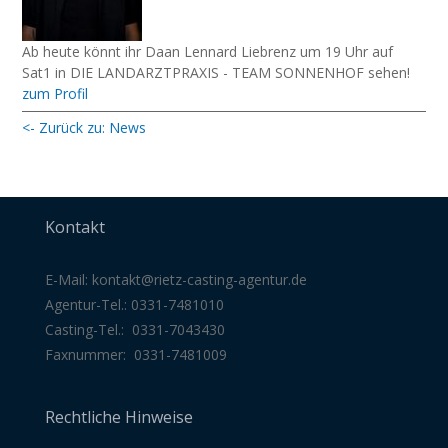
Ab heute könnt ihr Daan Lennard Liebrenz um 19 Uhr auf
Sat1 in DIE LANDARZTPRAXIS - TEAM SONNENHOF sehen!
zum Profil
<- Zurück zu: News
Kontakt
E-Mail:
kontakt@rietz-casting-agentur
.de
Agentur-Tel.: 0331-7481010
Casting-Tel.: 0331-7043430
Faxnummer: 0331-7481009
Rechtliche Hinweise