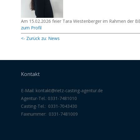
Am 15.02.2026 feier Tara Westenberger im Rahmen der 
zum Profil
<- Zurück zu: News
Kontakt
E-Mail:
kontakt@rietz-casting-agentur
.de
Agentur-Tel.: 0331-7481010
Casting-Tel.: 0331-7043430
Faxnummer: 0331-7481009