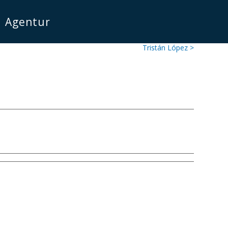
Agentur
Tristán López >